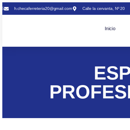
45
h.checaferreteria20@gmail.com
Calle la cervanta, Nº 20
Inicio
ESP
PROFES