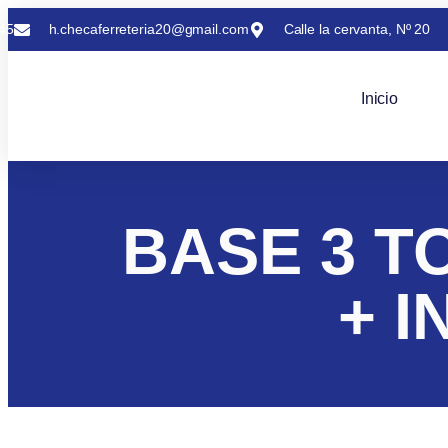
45
h.checaferreteria20@gmail.com
Calle la cervanta, Nº 20
Inicio
BASE 3 T
+ 