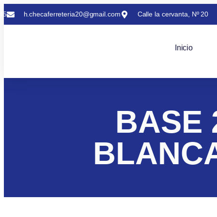
45
h.checaferreteria20@gmail.com
Calle la cervanta, Nº 20
Inicio
BASE 2
BLANCA