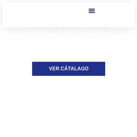
TU SOLUCIÓN COMPLETA
PARA EL HOGAR Y EL JARDÍN
Encuentra todo lo que necesitas para tus
proyectos y reparaciones, con la atención
personalizada y los precios justos que te
mereces
VER CÁTALAGO