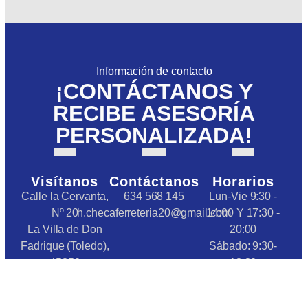
Información de contacto
¡CONTÁCTANOS Y
RECIBE ASESORÍA
PERSONALIZADA!
Visítanos
Contáctanos
Horarios
Calle la Cervanta,
634 568 145
Lun-Vie 9:30 -
Nº 20
h.checaferreteria20@gmail.com
14:00 Y 17:30 -
La Villa de Don
20:00
Fadrique (Toledo),
Sábado: 9:30-
45850
13:30